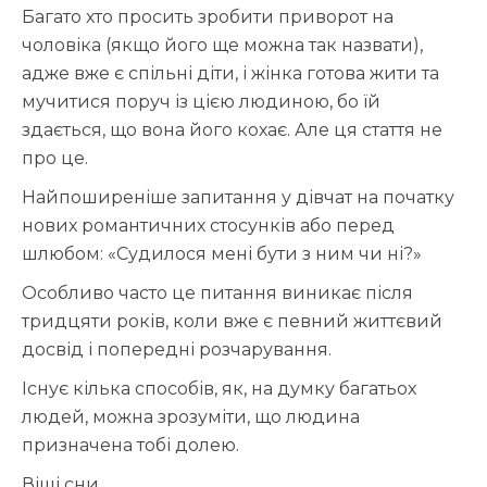
Багато хто просить зробити приворот на
чоловіка (якщо його ще можна так назвати),
адже вже є спільні діти, і жінка готова жити та
мучитися поруч із цією людиною, бо їй
здається, що вона його кохає. Але ця стаття не
про це.
Найпоширеніше запитання у дівчат на початку
нових романтичних стосунків або перед
шлюбом: «Судилося мені бути з ним чи ні?»
Особливо часто це питання виникає після
тридцяти років, коли вже є певний життєвий
досвід і попередні розчарування.
Існує кілька способів, як, на думку багатьох
людей, можна зрозуміти, що людина
призначена тобі долею.
Віщі сни