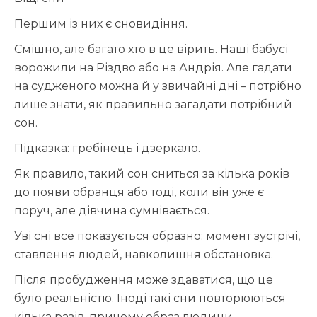
Першим із них є сновидіння.
Смішно, але багато хто в це вірить. Наші бабусі
ворожили на Різдво або на Андрія. Але гадати
на судженого можна й у звичайні дні – потрібно
лише знати, як правильно загадати потрібний
сон.
Підказка: гребінець і дзеркало.
Як правило, такий сон сниться за кілька років
до появи обранця або тоді, коли він уже є
поруч, але дівчина сумнівається.
Уві сні все показується образно: момент зустрічі,
ставлення людей, навколишня обстановка.
Після пробудження може здаватися, що це
було реальністю. Іноді такі сни повторюються
кілька разів, причому образ людини