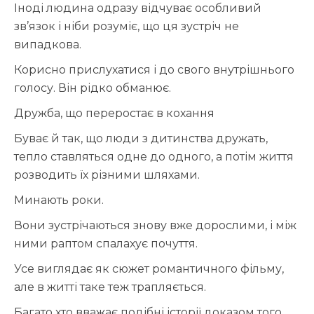
Іноді людина одразу відчуває особливий
зв’язок і ніби розуміє, що ця зустріч не
випадкова.
Корисно прислухатися і до свого внутрішнього
голосу. Він рідко обманює.
Дружба, що переростає в кохання
Буває й так, що люди з дитинства дружать,
тепло ставляться одне до одного, а потім життя
розводить їх різними шляхами.
Минають роки.
Вони зустрічаються знову вже дорослими, і між
ними раптом спалахує почуття.
Усе виглядає як сюжет романтичного фільму,
але в житті таке теж трапляється.
Багато хто вважає подібні історії доказом того,