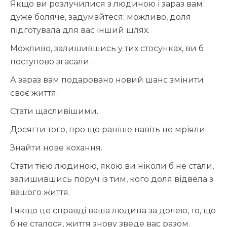
Якщо ви розлучилися з людиною і зараз вам
дуже боляче, задумайтеся: можливо, доля
підготувала для вас інший шлях.
Можливо, залишившись у тих стосунках, ви б
поступово згасали.
А зараз вам подаровано новий шанс змінити
своє життя.
Стати щасливішими.
Досягти того, про що раніше навіть не мріяли.
Знайти нове кохання.
Стати тією людиною, якою ви ніколи б не стали,
залишившись поруч із тим, кого доля відвела з
вашого життя.
І якщо це справді ваша людина за долею, то, що
б не сталося, життя знову зведе вас разом.