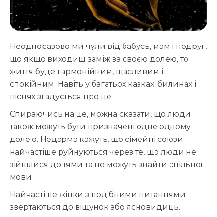
Неодноразово ми чули від бабусь, мам і подруг,
що якщо виходиш заміж за своєю долею, то
життя буде гармонійним, щасливим і
спокійним. Навіть у багатьох казках, билинах і
піснях згадується про це.
Спираючись на це, можна сказати, що люди
також можуть бути призначені одне одному
долею. Недарма кажуть, що сімейні союзи
найчастіше руйнуються через те, що люди не
зійшлися долями та не можуть знайти спільної
мови.
Найчастіше жінки з подібними питаннями
звертаються до віщунок або ясновидиць.