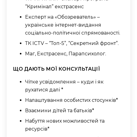
“Кримінал” екстрасенс
Експерт на «Обозреватель» –
українське інтернет-видання
соціально-політичної спрямованості.
ТК ICTV – “Топ-5”, “Секретний фронт”.
Маг, Екстрасенс, Парапсихолог.
ЩО ДАЮТЬ МОЇ КОНСУЛЬТАЦІЇ
Чітке усвідомлення – куди і як
рухатися далі *
Налаштування особистих стосунків*
Взаємини дітей та батьків*
Набуття нових можливостей та
ресурсів*